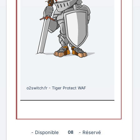
o2switch.fr
-
Tiger Protect WAF
08
08
-
Disponible
-
Réservé