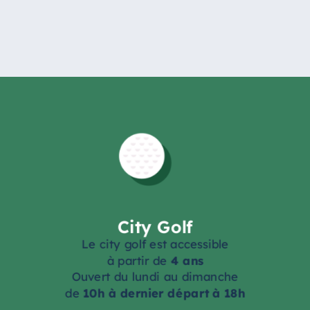
City Golf
Le city golf est accessible
à partir de
4 ans
Ouvert du lundi au dimanche
de
10h à dernier départ à 18h